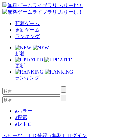
新着ゲーム
更新ゲーム
ランキング
新着
更新
ランキング
#ホラー
#探索
#レトロ
ふりーむ！ＩＤ登録（無料）
ログイン