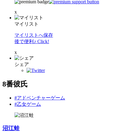
x
マイリスト
マイリストへ保存
後で便利♪ Click!
x
シェア
8番彼氏
#アドベンチャーゲーム
#乙女ゲーム
沼江蛙