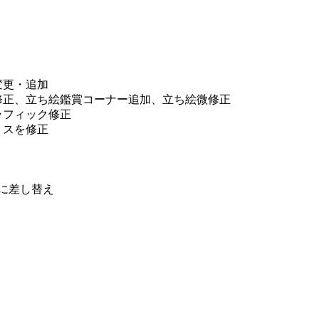
詞変更・追加
ったので修正、立ち絵鑑賞コーナー追加、立ち絵微修正
グラフィック修正
うミスを修正
内容に差し替え