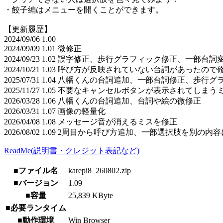
・餃子編はメニューを開くことができます。
【更新履歴】
2024/09/06 1.00
2024/09/09 1.01 微修正
2024/09/23 1.02 誤字修正、歩行グラフィック修正、一部台
2024/10/21 1.03 呼び方が反映されていない台詞があ
2025/07/31 1.04 八幡くんの台詞追加、一部台詞修正、歩行
2025/11/27 1.05 不要なキャンセルボタンが表示されてしま
2026/03/28 1.06 八幡くんの台詞追加、台詞や絵の微修正
2026/03/31 1.07 画像の軽量化
2026/04/08 1.08 メッセージ音が消えるミスを修正
2026/08/02 1.09 2周目から呼び方追加、一部選択肢を別の
ReadMe(説明書・クレジット表記など)
■ファイル名
karepi8_260802.zip
■バージョン
1.09
■容量
25,839 KByte
■必要ランタイム
■動作環境
Win Browser