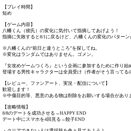
【プレイ時間】
短め
【ゲーム内容】
八幡くん（彼氏）の変化に気付いて指摘してあげよう！
指摘に失敗すると8/1に戻るけど、八幡くんの変化のパター
※八幡くんの“前日と違うところ”を探してね。
※変化はランダムではありません。ゴメン。
『女攻めゲームつくろ』という企画に参加するために作り始め
登場する男性キャラクターは全員受け（作者がそう言ってる
【レビュー、ファンアート、実況・配信について】
歓迎します！
※中傷目的等、悪意のある物は削除をお願いする場合があり
【攻略情報】
8/8のデートを成功させる→HAPPY END
デート中にスマホを4回見る→餃子END
・クリアできない人は選択肢を色々見てみよう！