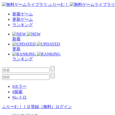
新着ゲーム
更新ゲーム
ランキング
新着
更新
ランキング
#ホラー
#探索
#レトロ
ふりーむ！ＩＤ登録（無料）
ログイン