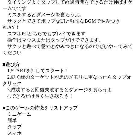
タイミングよくタップして経過時間をできるだけ伸ばすゲ
ームでです
ミスをするとダメージを食らうよ。
サックとできてポップなUIと軽快なBGMでやみつき
PLAY！
スマホPCどちらでもプレイできます
操作はマウスまたはタップだけでできます。
サクッと遊べて意外とやみつきになるのでぜひやってみて
ください
■遊び方
1,STARTを押してスタート！
2,動く緑のターゲットが黒のメモリに重なったらタップor
クリック
3,成功すると回復失敗するとダメージを食らうよ
4,できるだけ長く生き残ろう！
■このゲームの特徴をリストアップ
ミニゲーム
簡単
タップ
スマホ