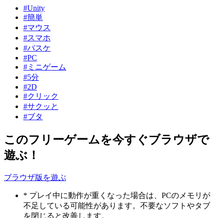
#Unity
#簡単
#マウス
#スマホ
#バスケ
#PC
#ミニゲーム
#5分
#2D
#クリック
#サクッと
#ブタ
このフリーゲームを今すぐブラウザで
遊ぶ！
ブラウザ版を遊ぶ
* プレイ中に動作が重くなった場合は、PCのメモリが
不足している可能性があります。不要なソフトやタブ
を閉じると改善します。