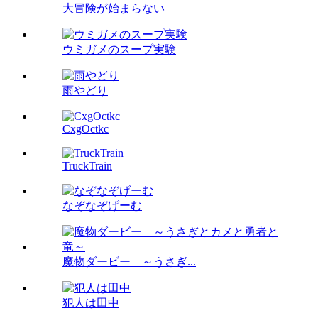
大冒険が始まらない
ウミガメのスープ実験
雨やどり
CxgOctkc
TruckTrain
なぞなぞげーむ
魔物ダービー ～うさぎ...
犯人は田中