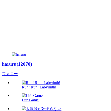
haruru(12070)
フォロー
Run! Run! Labyrinth!
Life Game