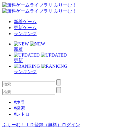
新着ゲーム
更新ゲーム
ランキング
新着
更新
ランキング
#ホラー
#探索
#レトロ
ふりーむ！ＩＤ登録（無料）
ログイン