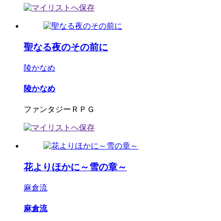
聖なる夜のその前に
陵かなめ
陵かなめ
ファンタジーＲＰＧ
花よりほかに～雪の章～
麻倉流
麻倉流