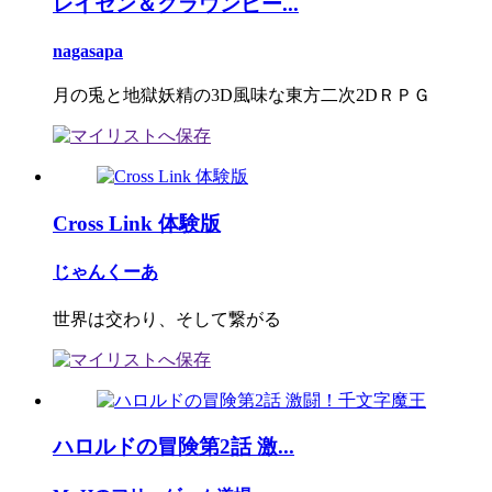
レイセン＆クラウンピー...
nagasapa
月の兎と地獄妖精の3D風味な東方二次2DＲＰＧ
Cross Link 体験版
じゃんくーあ
世界は交わり、そして繋がる
ハロルドの冒険第2話 激...