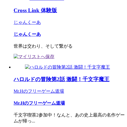
Cross Link 体験版
じゃんくーあ
じゃんくーあ
世界は交わり、そして繋がる
ハロルドの冒険第2話 激闘！千文字魔王
Mr.Hのフリーゲーム道場
Mr.Hのフリーゲーム道場
千文字喫茶2参加中！なんと、あの史上最高の名作ゲー
ムが帰っ...