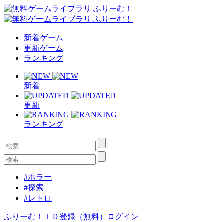
新着ゲーム
更新ゲーム
ランキング
新着
更新
ランキング
#ホラー
#探索
#レトロ
ふりーむ！ＩＤ登録（無料）
ログイン