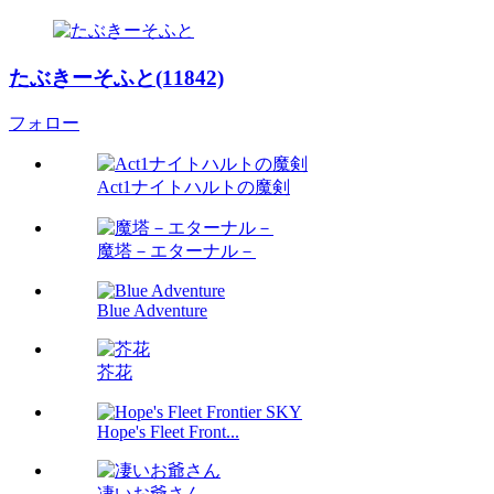
たぶきーそふと(11842)
フォロー
Act1ナイトハルトの魔剣
魔塔－エターナル－
Blue Adventure
芥花
Hope's Fleet Front...
凄いお爺さん