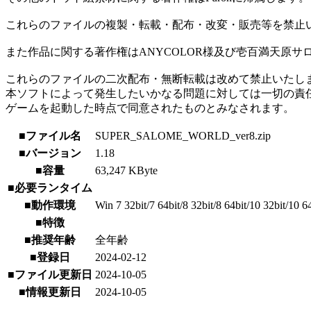
これらのファイルの複製・転載・配布・改変・販売等を禁止
また作品に関する著作権はANYCOLOR様及び壱百満天原サ
これらのファイルの二次配布・無断転載は改めて禁止いたし
本ソフトによって発生したいかなる問題に対しては一
ゲームを起動した時点で同意されたものとみなされます。
■ファイル名
SUPER_SALOME_WORLD_ver8.zip
■バージョン
1.18
■容量
63,247 KByte
■必要ランタイム
■動作環境
Win 7 32bit/7 64bit/8 32bit/8 64bit/10 32bit/10 6
■特徴
■推奨年齢
全年齢
■登録日
2024-02-12
■ファイル更新日
2024-10-05
■情報更新日
2024-10-05