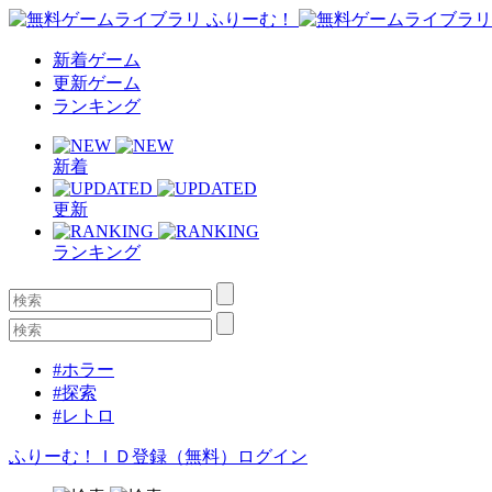
新着ゲーム
更新ゲーム
ランキング
新着
更新
ランキング
#ホラー
#探索
#レトロ
ふりーむ！ＩＤ登録（無料）
ログイン