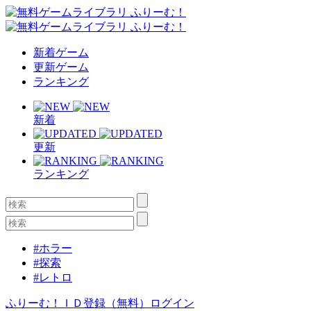
新着ゲーム
更新ゲーム
ランキング
新着
更新
ランキング
#ホラー
#探索
#レトロ
ふりーむ！ＩＤ登録（無料）
ログイン