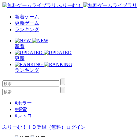
新着ゲーム
更新ゲーム
ランキング
新着
更新
ランキング
#ホラー
#探索
#レトロ
ふりーむ！ＩＤ登録（無料）
ログイン