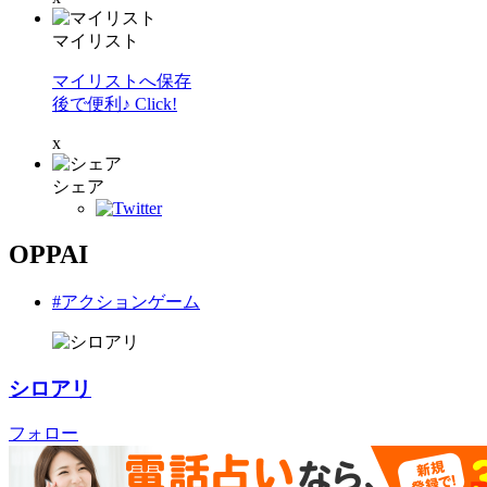
マイリスト
マイリストへ保存
後で便利♪ Click!
x
シェア
OPPAI
#アクションゲーム
シロアリ
フォロー