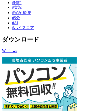
#HSP
#実況
#実況 歓迎
#5分
#AI
#ハイスコア
ダウンロード
Windows