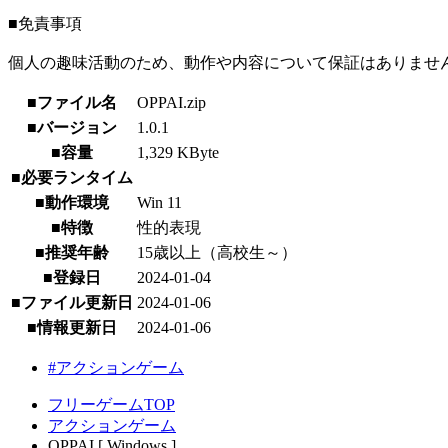
■免責事項
個人の趣味活動のため、動作や内容について保証はありませ
■ファイル名
OPPAI.zip
■バージョン
1.0.1
■容量
1,329 KByte
■必要ランタイム
■動作環境
Win 11
■特徴
性的表現
■推奨年齢
15歳以上（高校生～）
■登録日
2024-01-04
■ファイル更新日
2024-01-06
■情報更新日
2024-01-06
#アクションゲーム
フリーゲームTOP
アクションゲーム
OPPAI [ Windows ]