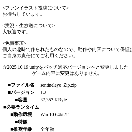
<ファンイラスト投稿について>
お待ちしています。
<実況・生放送について>
大歓迎です。
<免責事項>
個人の趣味で作られたものなので、動作や内容について保証
ご自身の責任にてご利用ください。
☆2025.10.19 unityをパッチ適応バージョンへと変更しました
ゲーム内容に変更はありません。
■ファイル名
sentineleye_Zip.zip
■バージョン
1.2
■容量
37,353 KByte
■必要ランタイム
■動作環境
Win 10 64bit/11
■特徴
■推奨年齢
全年齢