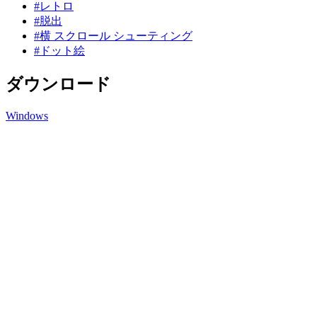
#レトロ
#脱出
#横 スクロール シューティング
#ドット絵
ダウンロード
Windows