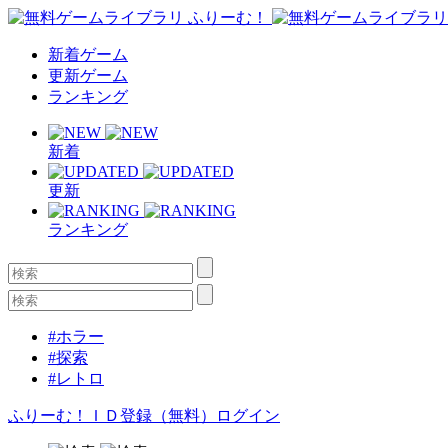
新着ゲーム
更新ゲーム
ランキング
新着
更新
ランキング
#ホラー
#探索
#レトロ
ふりーむ！ＩＤ登録（無料）
ログイン