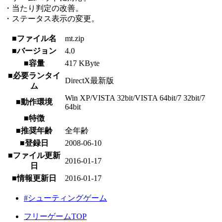
・当たり判定の改善。
・ステータス表示の変更。
■ファイル名
mt.zip
■バージョン
4.0
■容量
417 KByte
■必要ランタイ
DirectX最新版
ム
Win XP/VISTA 32bit/VISTA 64bit/7 32bit/7
■動作環境
64bit
■特徴
■推奨年齢
全年齢
■登録日
2008-06-10
■ファイル更新
2016-01-17
日
■情報更新日
2016-01-17
#シューティングゲーム
フリーゲームTOP