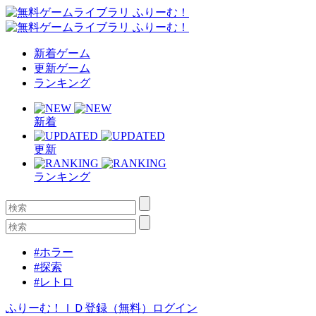
新着ゲーム
更新ゲーム
ランキング
新着
更新
ランキング
#ホラー
#探索
#レトロ
ふりーむ！ＩＤ登録（無料）
ログイン