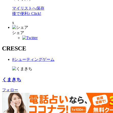
マイリストへ保存
後で便利♪ Click!
x
シェア
CRESCE
#シューティングゲーム
くまきち
フォロー