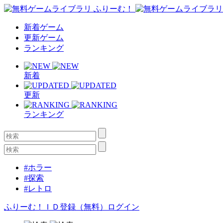
新着ゲーム
更新ゲーム
ランキング
新着
更新
ランキング
#ホラー
#探索
#レトロ
ふりーむ！ＩＤ登録（無料）
ログイン