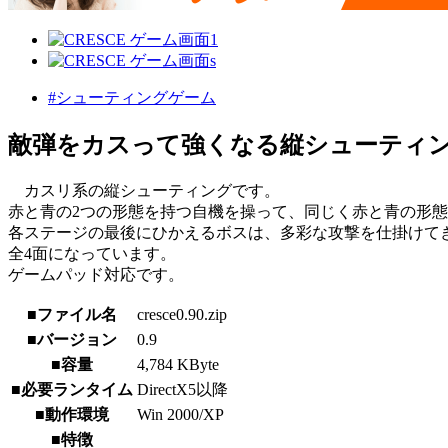
#シューティングゲーム
敵弾をカスって強くなる縦シューティ
カスリ系の縦シューティングです。
赤と青の2つの形態を持つ自機を操って、同じく赤と青の形
各ステージの最後にひかえるボスは、多彩な攻撃を仕掛けて
全4面になっています。
ゲームパッド対応です。
■ファイル名
cresce0.90.zip
■バージョン
0.9
■容量
4,784 KByte
■必要ランタイム
DirectX5以降
■動作環境
Win 2000/XP
■特徴