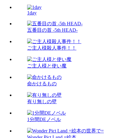
1day
五番目の首 -5th HEAD-
ご主人様殺人事件！！
ご主人様と使い魔
命かけるもの
有り無しの壁
1分間DEノベル
Wonder Pict Land =絵本...