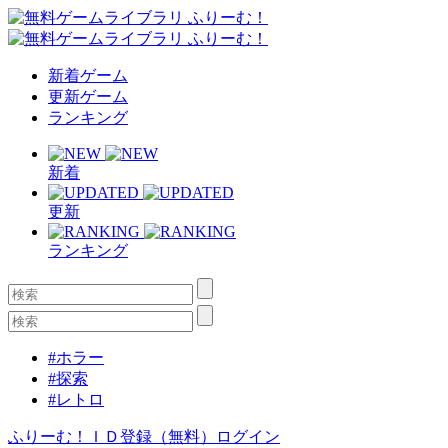
新着ゲーム
更新ゲーム
ランキング
新着
更新
ランキング
#ホラー
#探索
#レトロ
ふりーむ！ＩＤ登録（無料）
ログイン