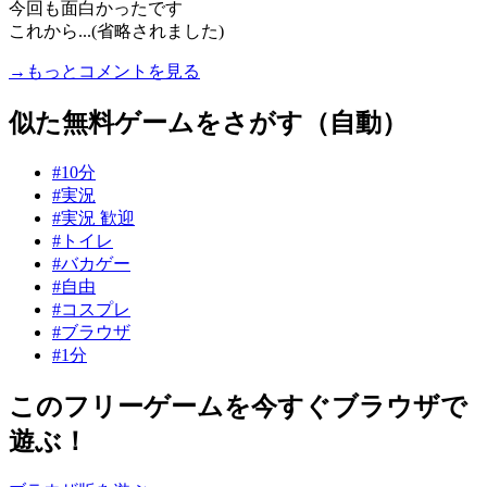
今回も面白かったです
これから...(省略されました)
→もっとコメントを見る
似た無料ゲームをさがす（自動）
#10分
#実況
#実況 歓迎
#トイレ
#バカゲー
#自由
#コスプレ
#ブラウザ
#1分
このフリーゲームを今すぐブラウザで
遊ぶ！