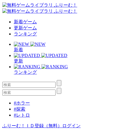
新着ゲーム
更新ゲーム
ランキング
新着
更新
ランキング
#ホラー
#探索
#レトロ
ふりーむ！ＩＤ登録（無料）
ログイン