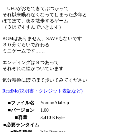
UFOがおちてきてぶつかって
それ以来眠れなくなってしまった少年と
ぽてぽて、夜を散歩するゲーム
（３択ですすんでいきます）
BGMはありません、SAVEもないです
３０分ぐらいで終わる
ミニゲームです……
エンディングは９つあって
それぞれに絵がついています
気分転換にぽてぽて歩いてみてください
ReadMe(説明書・クレジット表記など)
■ファイル名
YorunoAiai.zip
■バージョン
1.00
■容量
8,410 KByte
■必要ランタイム