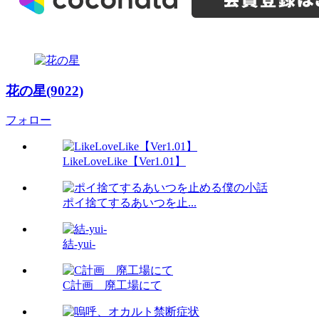
花の星(9022)
フォロー
LikeLoveLike【Ver1.01】
ポイ捨てするあいつを止...
結-yui-
C計画 廃工場にて