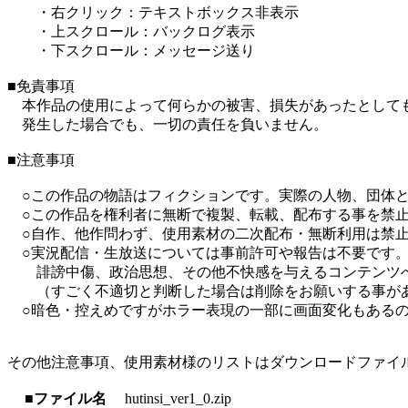
・右クリック：テキストボックス非表示
・上スクロール：バックログ表示
・下スクロール：メッセージ送り
■免責事項
本作品の使用によって何らかの被害、損失があったとして
発生した場合でも、一切の責任を負いません。
■注意事項
○この作品の物語はフィクションです。実際の人物、団体と
○この作品を権利者に無断で複製、転載、配布する事を禁
○自作、他作問わず、使用素材の二次配布・無断利用は禁
○実況配信・生放送については事前許可や報告は不要です
誹謗中傷、政治思想、その他不快感を与えるコンテンツへ
（すごく不適切と判断した場合は削除をお願いする事があ
○暗色・控えめですがホラー表現の一部に画面変化もあるの
その他注意事項、使用素材様のリストはダウンロードファイル内の
■ファイル名
hutinsi_ver1_0.zip