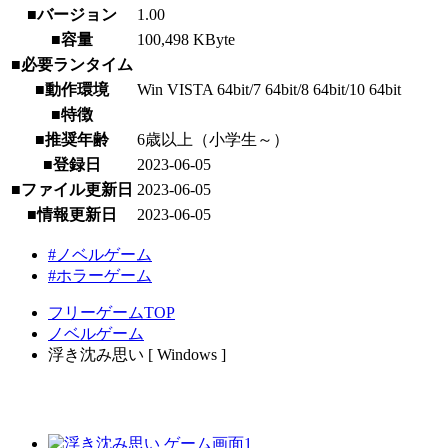
■バージョン
1.00
■容量
100,498 KByte
■必要ランタイム
■動作環境
Win VISTA 64bit/7 64bit/8 64bit/10 64bit
■特徴
■推奨年齢
6歳以上（小学生～）
■登録日
2023-06-05
■ファイル更新日
2023-06-05
■情報更新日
2023-06-05
#ノベルゲーム
#ホラーゲーム
フリーゲームTOP
ノベルゲーム
浮き沈み思い [ Windows ]