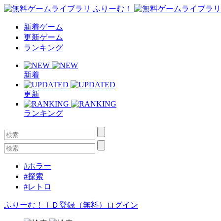
新着ゲーム
更新ゲーム
ランキング
新着
更新
ランキング
#ホラー
#探索
#レトロ
ふりーむ！ＩＤ登録（無料）
ログイン