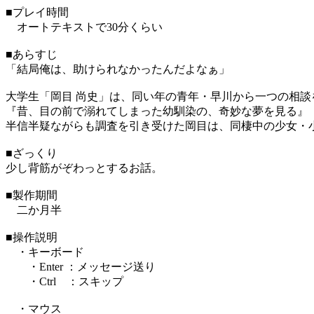
■プレイ時間
オートテキストで30分くらい
■あらすじ
「結局俺は、助けられなかったんだよなぁ」
大学生「岡目 尚史」は、同い年の青年・早川から一つの相談
『昔、目の前で溺れてしまった幼馴染の、奇妙な夢を見る』
半信半疑ながらも調査を引き受けた岡目は、同棲中の少女・
■ざっくり
少し背筋がぞわっとするお話。
■製作期間
二か月半
■操作説明
・キーボード
・Enter ：メッセージ送り
・Ctrl ：スキップ
・マウス