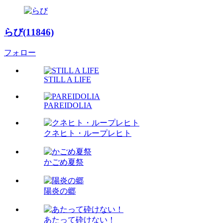
らび(11846)
フォロー
STILL A LIFE
PAREIDOLIA
クネヒト・ループレヒト
かごめ夏祭
陽炎の郷
あたって砕けない！