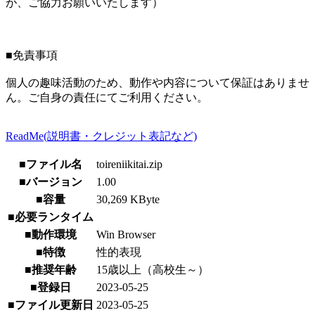
が、ご協力お願いいたします）
■免責事項
個人の趣味活動のため、動作や内容について保証はありませ
ん。ご自身の責任にてご利用ください。
ReadMe(説明書・クレジット表記など)
■ファイル名
toireniikitai.zip
■バージョン
1.00
■容量
30,269 KByte
■必要ランタイム
■動作環境
Win Browser
■特徴
性的表現
■推奨年齢
15歳以上（高校生～）
■登録日
2023-05-25
■ファイル更新日
2023-05-25