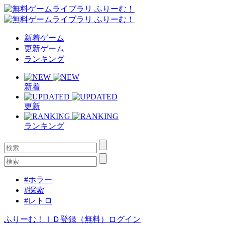
新着ゲーム
更新ゲーム
ランキング
新着
更新
ランキング
#ホラー
#探索
#レトロ
ふりーむ！ＩＤ登録（無料）
ログイン