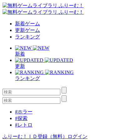
新着ゲーム
更新ゲーム
ランキング
新着
更新
ランキング
#ホラー
#探索
#レトロ
ふりーむ！ＩＤ登録（無料）
ログイン