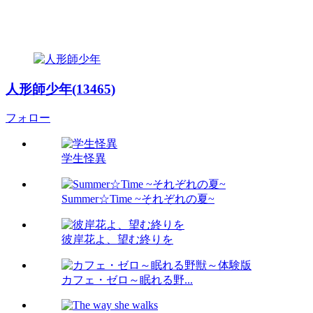
人形師少年(13465)
フォロー
学生怪異
Summer☆Time ~それぞれの夏~
彼岸花よ、望む終りを
カフェ・ゼロ～眠れる野...