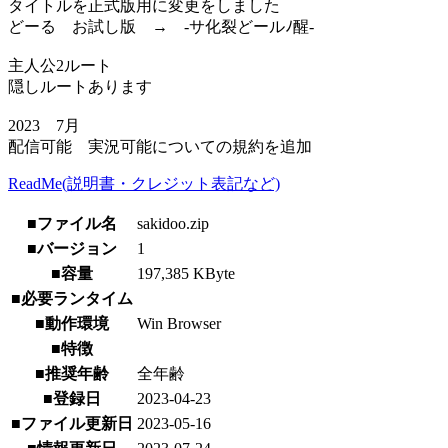
タイトルを正式版用に変更をしました
どーる お試し版 → -サ化裂どールﾉ醒-
主人公2ルート
隠しルートあります
2023 7月
配信可能 実況可能についての規約を追加
ReadMe(説明書・クレジット表記など)
■ファイル名
sakidoo.zip
■バージョン
1
■容量
197,385 KByte
■必要ランタイム
■動作環境
Win Browser
■特徴
■推奨年齢
全年齢
■登録日
2023-04-23
■ファイル更新日
2023-05-16