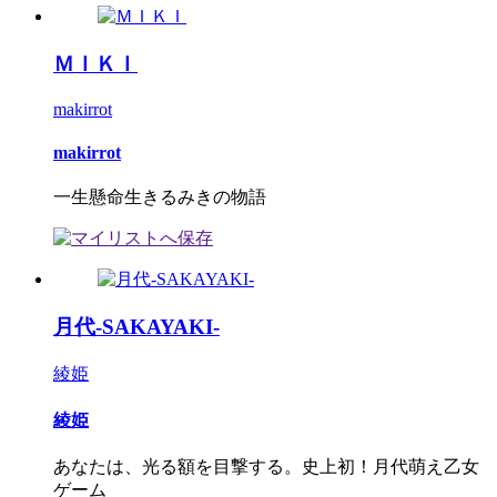
ＭＩＫＩ
makirrot
makirrot
一生懸命生きるみきの物語
月代-SAKAYAKI-
綾姫
綾姫
あなたは、光る額を目撃する。史上初！月代萌え乙女
ゲーム