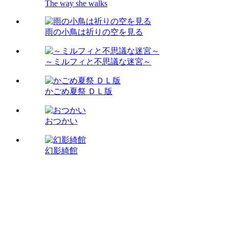
The way she walks
雨の小鳥は祈りの空を見る
～ミルフィと不思議な迷宮～
かごめ夏祭 ＤＬ版
おつかい
幻影綺館