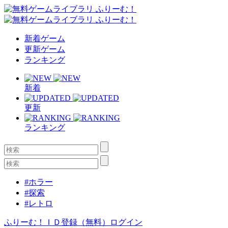
新着ゲーム
更新ゲーム
ランキング
新着
更新
ランキング
#ホラー
#探索
#レトロ
ふりーむ！ＩＤ登録（無料）
ログイン