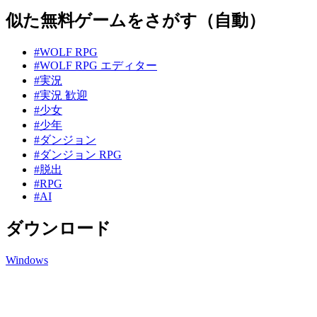
似た無料ゲームをさがす（自動）
#WOLF RPG
#WOLF RPG エディター
#実況
#実況 歓迎
#少女
#少年
#ダンジョン
#ダンジョン RPG
#脱出
#RPG
#AI
ダウンロード
Windows