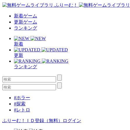
新着ゲーム
更新ゲーム
ランキング
新着
更新
ランキング
#ホラー
#探索
#レトロ
ふりーむ！ＩＤ登録（無料）
ログイン