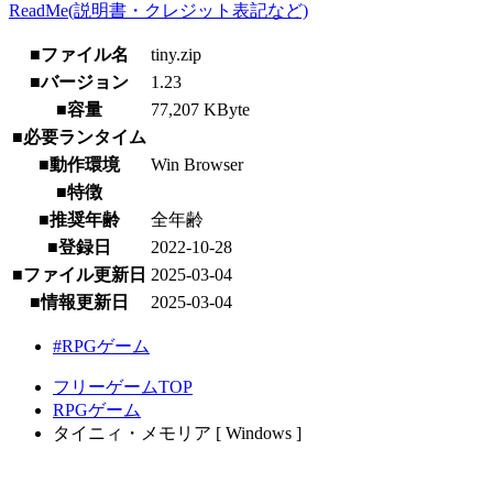
ReadMe(説明書・クレジット表記など)
■ファイル名
tiny.zip
■バージョン
1.23
■容量
77,207 KByte
■必要ランタイム
■動作環境
Win Browser
■特徴
■推奨年齢
全年齢
■登録日
2022-10-28
■ファイル更新日
2025-03-04
■情報更新日
2025-03-04
#RPGゲーム
フリーゲームTOP
RPGゲーム
タイニィ・メモリア [ Windows ]