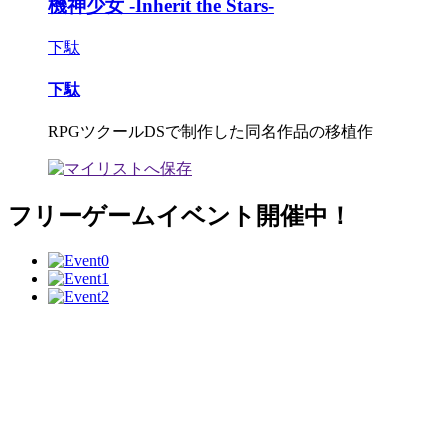
機神少女 -Inherit the Stars-
下駄
下駄
RPGツクールDSで制作した同名作品の移植作
フリーゲームイベント開催中！