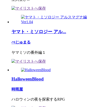
ヤマト・ミソロジー アル...
ぺじゅまる
ヤマミソの番外編１
HalloweenBlood
時雨屋
ハロウィンの夜を探索するRPG