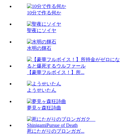
10分で作る何か
聖夜にソイヤ
水明の輝石
【豪華フルボイス！】所...
ようせいたん
夢見ヶ森狂詩曲
死にたがりのブロンガガ...