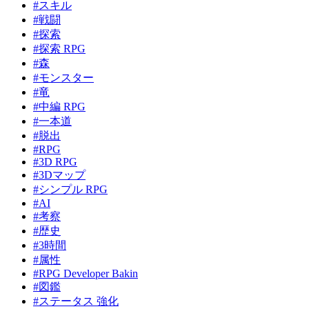
#スキル
#戦闘
#探索
#探索 RPG
#森
#モンスター
#竜
#中編 RPG
#一本道
#脱出
#RPG
#3D RPG
#3Dマップ
#シンプル RPG
#AI
#考察
#歴史
#3時間
#属性
#RPG Developer Bakin
#図鑑
#ステータス 強化