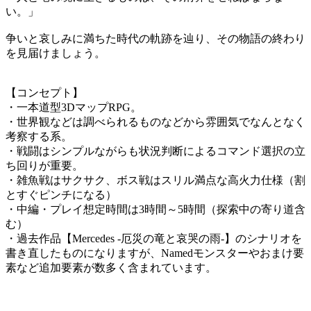
い。」
争いと哀しみに満ちた時代の軌跡を辿り、その物語の終わり
を見届けましょう。
【コンセプト】
・一本道型3DマップRPG。
・世界観などは調べられるものなどから雰囲気でなんとなく
考察する系。
・戦闘はシンプルながらも状況判断によるコマンド選択の立
ち回りが重要。
・雑魚戦はサクサク、ボス戦はスリル満点な高火力仕様（割
とすぐピンチになる）
・中編・プレイ想定時間は3時間～5時間（探索中の寄り道含
む）
・過去作品【Mercedes -厄災の竜と哀哭の雨-】のシナリオを
書き直したものになりますが、Namedモンスターやおまけ要
素など追加要素が数多く含まれています。