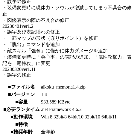
・誤字の修正
・装備変更時に現体力・ソウルが増減してしまう不具合の修
正
・図鑑表示の際の不具合の修正
20230401ver1.2
・誤字及び表記揺れの修正
・一部マップの形状（嵌りポイント）を修正
・「脱出」コマンドを追加
・敵スキル「強奪」に僅かに体力ダメージを追加
・装備変更時に「会心率」の表記の追加、「属性攻撃力」表
記を「竜特攻」に変更
20230320ver1.11
・誤字の修正
■ファイル名
aikoku_memoria1.4.zip
■バージョン
1.4
■容量
933,589 KByte
■必要ランタイム
.net Framework 4.6.2
■動作環境
Win 8 32bit/8 64bit/10 32bit/10 64bit/11
■特徴
■推奨年齢
全年齢