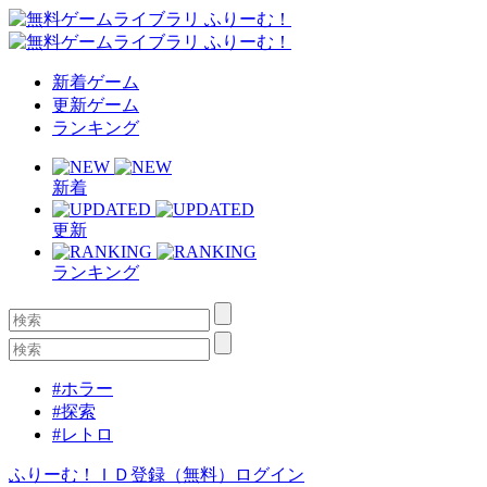
新着ゲーム
更新ゲーム
ランキング
新着
更新
ランキング
#ホラー
#探索
#レトロ
ふりーむ！ＩＤ登録（無料）
ログイン