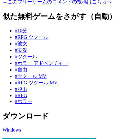
→このフリーゲームのコメントの投稿はこちらへ
似た無料ゲームをさがす（自動）
#10分
#RPG ツクール
#彼女
#実況
#ツクール
#ホラー アドベンチャー
#自由
#ツクール MV
#RPG ツクール MV
#脱出
#RPG
#ホラー
ダウンロード
Windows