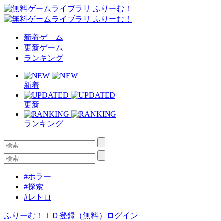
新着ゲーム
更新ゲーム
ランキング
新着
更新
ランキング
#ホラー
#探索
#レトロ
ふりーむ！ＩＤ登録（無料）
ログイン