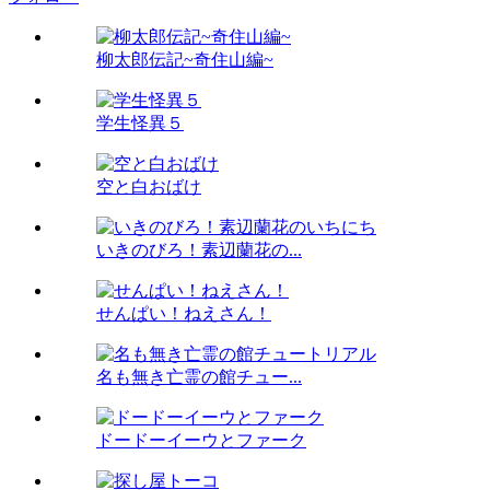
柳太郎伝記~奇住山編~
学生怪異５
空と白おばけ
いきのびろ！素辺蘭花の...
せんぱい！ねえさん！
名も無き亡霊の館チュー...
ドードーイーウとファーク