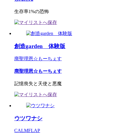
生存率1%の恐怖
創造garden 体験版
廃聖理恩☆もーちぇす
廃聖理恩☆もーちぇす
記憶喪失と天使と悪魔
ウツワナシ
CALMFLAP