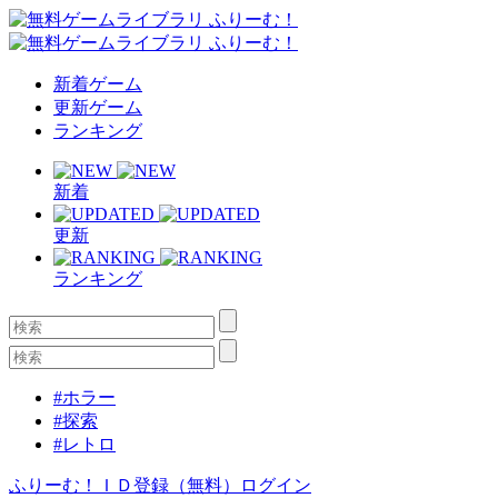
新着ゲーム
更新ゲーム
ランキング
新着
更新
ランキング
#ホラー
#探索
#レトロ
ふりーむ！ＩＤ登録（無料）
ログイン