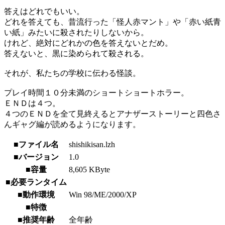
答えはどれでもいい。
どれを答えても、昔流行った「怪人赤マント」や「赤い紙青
い紙」みたいに殺されたりしないから。
けれど、絶対にどれかの色を答えないとだめ。
答えないと、黒に染められて殺される。
それが、私たちの学校に伝わる怪談。
プレイ時間１０分未満のショートショートホラー。
ＥＮＤは４つ。
４つのＥＮＤを全て見終えるとアナザーストーリーと四色さ
んギャグ編が読めるようになります。
■ファイル名
shishikisan.lzh
■バージョン
1.0
■容量
8,605 KByte
■必要ランタイム
■動作環境
Win 98/ME/2000/XP
■特徴
■推奨年齢
全年齢