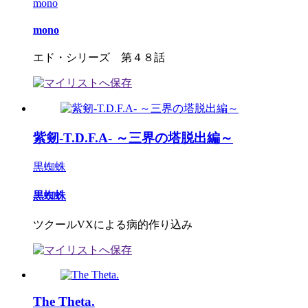
mono
mono
エド・シリーズ 第４８話
紫剱-T.D.F.A- ～三界の塔脱出編～
黒蜘蛛
黒蜘蛛
ツクールVXによる病的作り込み
The Theta.