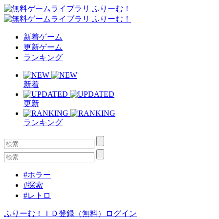
新着ゲーム
更新ゲーム
ランキング
新着
更新
ランキング
#ホラー
#探索
#レトロ
ふりーむ！ＩＤ登録（無料）
ログイン