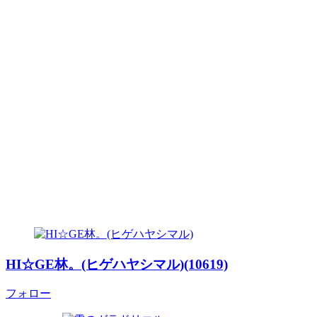
HI☆GE林。(ヒゲハヤシマル)(10619)
フォロー