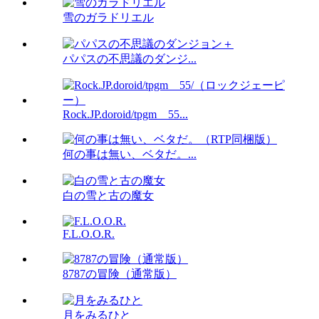
雪のガラドリエル
パパスの不思議のダンジ...
Rock.JP.doroid/tpgm__55...
何の事は無い、ベタだ。...
白の雪と古の魔女
F.L.O.O.R.
8787の冒険（通常版）
月をみるひと