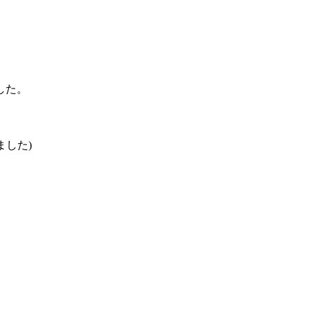
した。
ました)