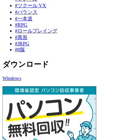
#ツクール VX
#バランス
#一本道
#RPG
#ロールプレイング
#異形
#JRPG
#β版
ダウンロード
Windows