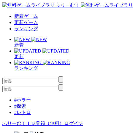
新着ゲーム
更新ゲーム
ランキング
新着
更新
ランキング
#ホラー
#探索
#レトロ
ふりーむ！ＩＤ登録（無料）
ログイン