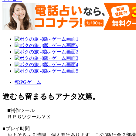
#RPGゲーム
進むも留まるもアナタ次第。
■制作ツール
ＲＰＧツクールＶＸ
■プレイ時間
およそ６～９時間。個人差はあります。このβ版は全２部構