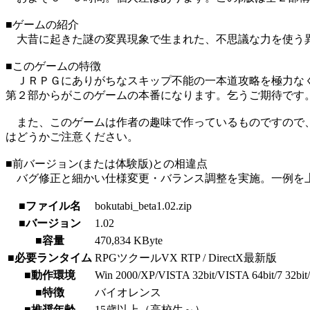
■ゲームの紹介
大昔に起きた謎の変異現象で生まれた、不思議な力を使う異
■このゲームの特徴
ＪＲＰＧにありがちなスキップ不能の一本道攻略を極力なく
第２部からがこのゲームの本番になります。乞うご期待です
また、このゲームは作者の趣味で作っているものですので、
はどうかご注意ください。
■前バージョン(または体験版)との相違点
バグ修正と細かい仕様変更・バランス調整を実施。一例を上
■ファイル名
bokutabi_beta1.02.zip
■バージョン
1.02
■容量
470,834 KByte
■必要ランタイム
RPGツクールVX RTP / DirectX最新版
■動作環境
Win 2000/XP/VISTA 32bit/VISTA 64bit/7 32bit/7 
■特徴
バイオレンス
■推奨年齢
15歳以上（高校生～）