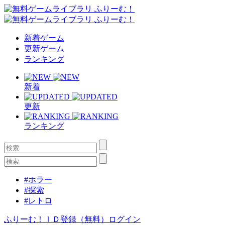
新着ゲーム
更新ゲーム
ランキング
新着
更新
ランキング
#ホラー
#探索
#レトロ
ふりーむ！ＩＤ登録（無料）
ログイン