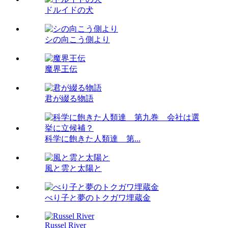
ドルイドの犬
シの向こう側より
魔界王伝
君が綴る物語
科学に飽きた人類達 第...
風と雲と太陽と
べり子と夢のトクガワ埋蔵金
Russel River