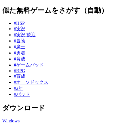
似た無料ゲームをさがす（自動）
#HSP
#実況
#実況 歓迎
#冒険
#魔王
#勇者
#育成
#ゲームパッド
#RPG
#育成
#オーソドックス
#2年
#パッド
ダウンロード
Windows