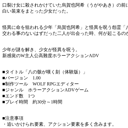
口裂け女に殺されかけていた烏賀也阿希（うがやあき）の前
白い装束をまとった少女だった。
怪異に命を狙われる少年「烏賀也阿希」と怪異を呪う怨霊「
交わる事のないはずだった二人が出会った時、何が起こるの
少年が謎を解き、少女が怪異を呪う。
新感覚のW主人公高難度ホラーアクションADV
■タイトル「八の骸が嘆く刻（体験版）」
■バージョン 1.00
■制作ツール WOLF RPGエディター
■ジャンル ホラーアクションADVゲーム
■エンド数 1つ
■プレイ時間 約30分～1時間
■注意事項
・追いかけられ要素、アクション要素を多く含みます。