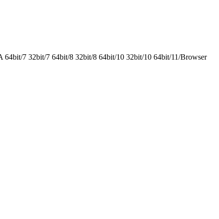
it/7 32bit/7 64bit/8 32bit/8 64bit/10 32bit/10 64bit/11/Browser