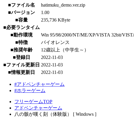
■ファイル名
hatimuku_demo.ver.zip
■バージョン
1.00
■容量
235,736 KByte
■必要ランタイム
■動作環境
Win 95/98/2000/NT/ME/XP/VISTA 32bit/VISTA 64b
■特徴
バイオレンス
■推奨年齢
12歳以上（中学生～）
■登録日
2022-11-03
■ファイル更新日
2022-11-03
■情報更新日
2022-11-03
#アドベンチャーゲーム
#ホラーゲーム
フリーゲームTOP
アドベンチャーゲーム
八の骸が嘆く刻（体験版） [ Windows ]