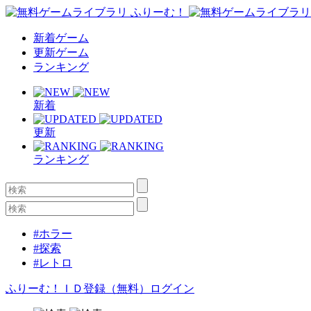
新着ゲーム
更新ゲーム
ランキング
新着
更新
ランキング
#ホラー
#探索
#レトロ
ふりーむ！ＩＤ登録（無料）
ログイン