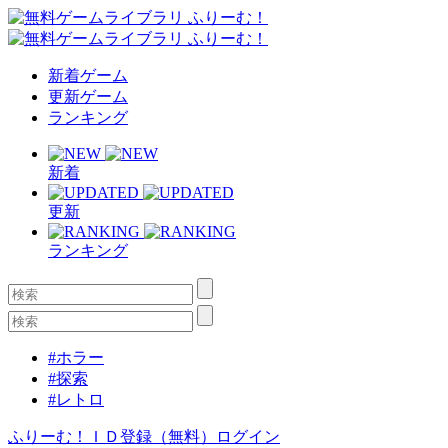
新着ゲーム
更新ゲーム
ランキング
新着
更新
ランキング
#ホラー
#探索
#レトロ
ふりーむ！ＩＤ登録（無料）
ログイン