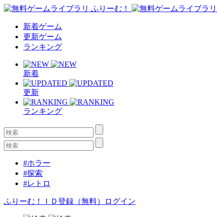
新着ゲーム
更新ゲーム
ランキング
新着
更新
ランキング
#ホラー
#探索
#レトロ
ふりーむ！ＩＤ登録（無料）
ログイン