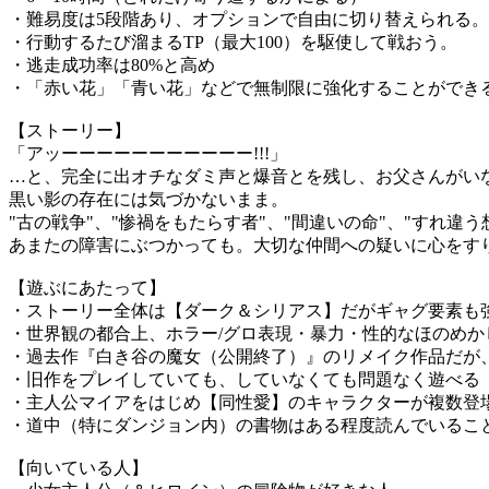
・難易度は5段階あり、オプションで自由に切り替えられる。
・行動するたび溜まるTP（最大100）を駆使して戦おう。
・逃走成功率は80%と高め
・「赤い花」「青い花」などで無制限に強化することができ
【ストーリー】
「アッーーーーーーーーーーー!!!」
…と、完全に出オチなダミ声と爆音とを残し、お父さんがい
黒い影の存在には気づかないまま。
"古の戦争"、"惨禍をもたらす者"、"間違いの命"、"すれ違う
あまたの障害にぶつかっても。大切な仲間への疑いに心をす
【遊ぶにあたって】
・ストーリー全体は【ダーク＆シリアス】だがギャグ要素も
・世界観の都合上、ホラー/グロ表現・暴力・性的なほのめかし
・過去作『白き谷の魔女（公開終了）』のリメイク作品だが
・旧作をプレイしていても、していなくても問題なく遊べる
・主人公マイアをはじめ【同性愛】のキャラクターが複数登
・道中（特にダンジョン内）の書物はある程度読んでいるこ
【向いている人】