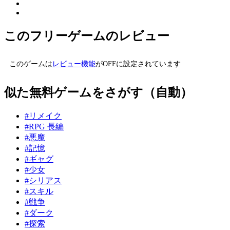
このフリーゲームのレビュー
このゲームは
レビュー機能
がOFFに設定されています
似た無料ゲームをさがす（自動）
#リメイク
#RPG 長編
#悪魔
#記憶
#ギャグ
#少女
#シリアス
#スキル
#戦争
#ダーク
#探索