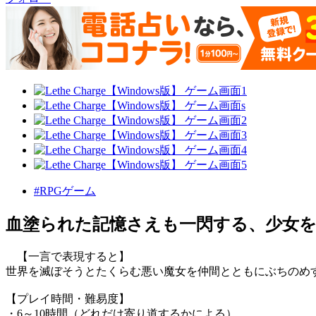
#RPGゲーム
血塗られた記憶さえも一閃する、少女
【一言で表現すると】
世界を滅ぼそうとたくらむ悪い魔女を仲間とともにぶちのめす
【プレイ時間・難易度】
・6～10時間（どれだけ寄り道するかによる）