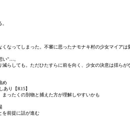
る。
なくなってしまった。不審に思ったナモナキ村の少女マイアは
想い"…。
り減らしても。ただひたすらに前を向く、少女の決意は揺らが
強め
あり【R15】
、まったくの別物と捕えた方が理解しやすいかも
場
とを前提に話が進む