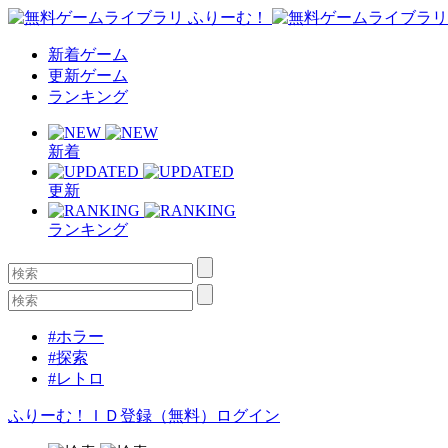
新着ゲーム
更新ゲーム
ランキング
新着
更新
ランキング
#ホラー
#探索
#レトロ
ふりーむ！ＩＤ登録（無料）
ログイン