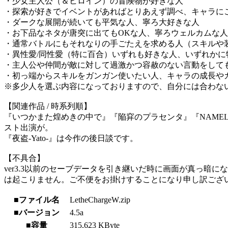
・少女主人公（＆ヒロイン）の冒険物が好きな人
・探索が好きでイベントがあればとりあえず調べ、キャラに
・ダークな展開が続いても平気な人、寧ろ大好きな人
・お下品なネタが唐突に出てもOKな人、寧ろウェルカムな人
・通常バトルにもそれなりの手ごたえを求める人（スキルや
・異性愛/同性愛（特に百合）いずれも好きな人、いずれかに
・主人公や仲間が敵に対して過激かつ容赦のない言動をして
・初っ端からスキルをガンガン使いたい人、キャラの成長や
※多少人を選ぶ内容になっておりますので、自分には合わな
【関連作品 / 時系列順】
『いつかまた煌めきの中で』『陥穽のプラセンタ』『NAMEL
スト出演が。
『夜盗-Yato-』は今作の後日談です。
【不具合】
ver3.3以前のセーブデータを引き継いだ時に画面が真っ
は起こりません。ご不便をお掛けすることになり申し訳ござ
■ファイル名
LetheChargeW.zip
■バージョン
4.5a
■容量
315,623 KByte