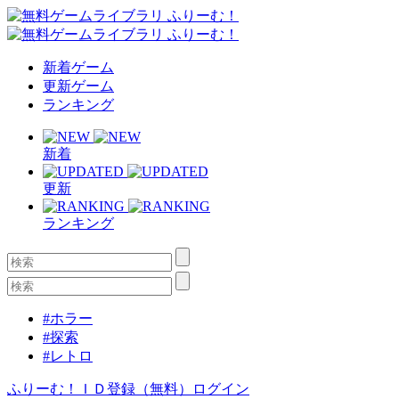
新着ゲーム
更新ゲーム
ランキング
新着
更新
ランキング
#ホラー
#探索
#レトロ
ふりーむ！ＩＤ登録（無料）
ログイン