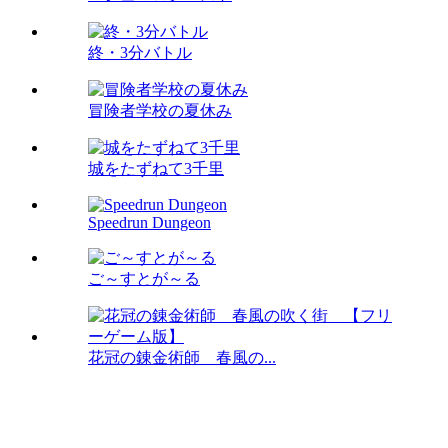
終・3分バトル
冒険者学校の夏休み
城をたずねて3千里
Speedrun Dungeon
ご～すとが～る
花冠の錬金術師 春風の...