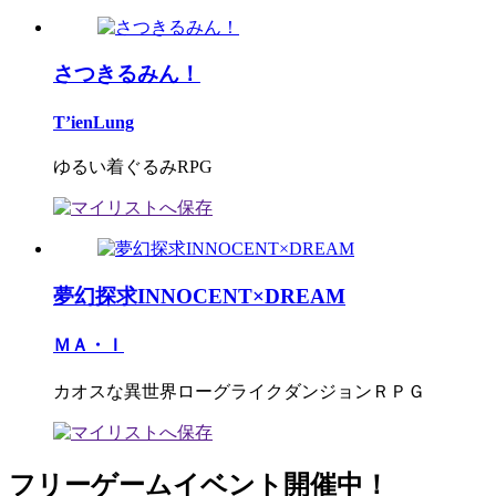
さつきるみん！
T’ienLung
ゆるい着ぐるみRPG
夢幻探求INNOCENT×DREAM
ＭＡ・Ｉ
カオスな異世界ローグライクダンジョンＲＰＧ
フリーゲームイベント開催中！