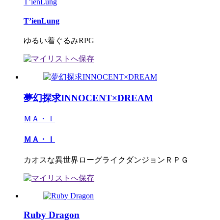
T’ienLung
T’ienLung
ゆるい着ぐるみRPG
夢幻探求INNOCENT×DREAM
ＭＡ・Ｉ
ＭＡ・Ｉ
カオスな異世界ローグライクダンジョンＲＰＧ
Ruby Dragon