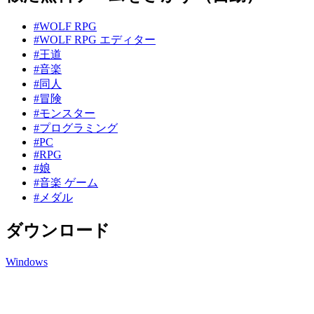
#WOLF RPG
#WOLF RPG エディター
#王道
#音楽
#同人
#冒険
#モンスター
#プログラミング
#PC
#RPG
#娘
#音楽 ゲーム
#メダル
ダウンロード
Windows