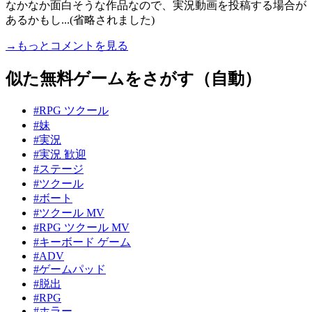
なかなか面白そうな作品なので、実況動画を投稿する場合が
あるかもし...(省略されました)
→もっとコメントを見る
似た無料ゲームをさがす（自動）
#RPG ツクール
#妹
#実況
#実況 歓迎
#ステージ
#ツクール
#ボート
#ツクール MV
#RPG ツクール MV
#キーボード ゲーム
#ADV
#ゲームパッド
#脱出
#RPG
#ホラー