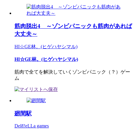
筋肉脱出4 ～ゾンビパニックも筋肉があれば
大丈夫～
HI☆GE林。(ヒゲハヤシマル)
HI☆GE林。(ヒゲハヤシマル)
筋肉で全てを解決していくゾンビパニック（？）ゲー
ム
廻間駅
DeИ!eLLa games