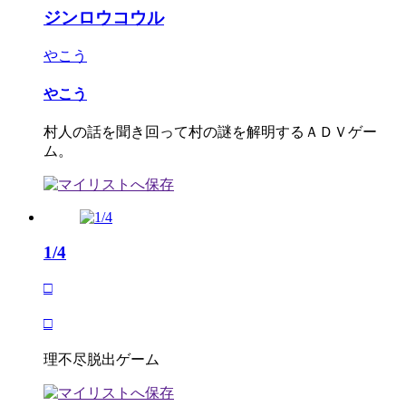
ジンロウコウル
やこう
やこう
村人の話を聞き回って村の謎を解明するＡＤＶゲー
ム。
1/4
□
□
理不尽脱出ゲーム