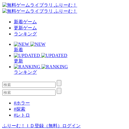
新着ゲーム
更新ゲーム
ランキング
新着
更新
ランキング
#ホラー
#探索
#レトロ
ふりーむ！ＩＤ登録（無料）
ログイン