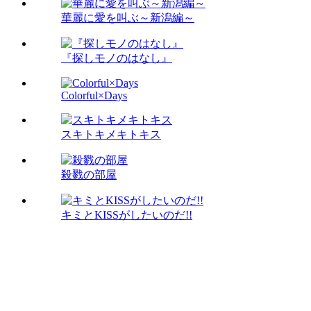
華麗に愛を叫ぶ～新潟編～
『探しモノのはなし』
Colorful×Days
スキトキメキトキス
殺戮の部屋
キミとKISSがしたいのだ!!