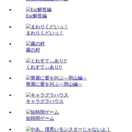
Esc解答編
まわりくどいっ！
霧の村
くれすてぃあり!!
華麗に愛を叫ぶ～岡山編～
キャラグラハウス
短時間ゲーム