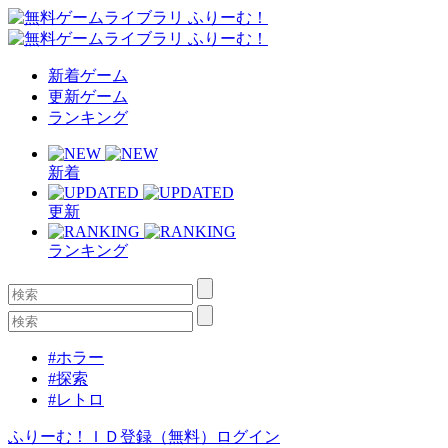
新着ゲーム
更新ゲーム
ランキング
新着
更新
ランキング
#ホラー
#探索
#レトロ
ふりーむ！ＩＤ登録（無料）
ログイン