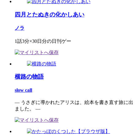
四月とたぬきの化かしあい
ノラ
1話3分×30日分の日刊ゲー
横路の物語
slow call
― うさぎに導かれたアリスは、絵本を書き直す旅に出
ました。 ―