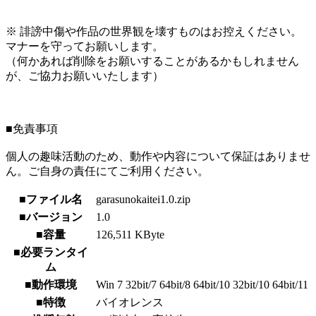
※ 誹謗中傷や作品の世界観を壊すものはお控えください。
マナーを守ってお願いします。
（何かあれば削除をお願いすることがあるかもしれません
が、ご協力お願いいたします）
■免責事項
個人の趣味活動のため、動作や内容について保証はありませ
ん。ご自身の責任にてご利用ください。
■ファイル名
garasunokaitei1.0.zip
■バージョン
1.0
■容量
126,511 KByte
■必要ランタイ
ム
■動作環境
Win 7 32bit/7 64bit/8 64bit/10 32bit/10 64bit/11
■特徴
バイオレンス