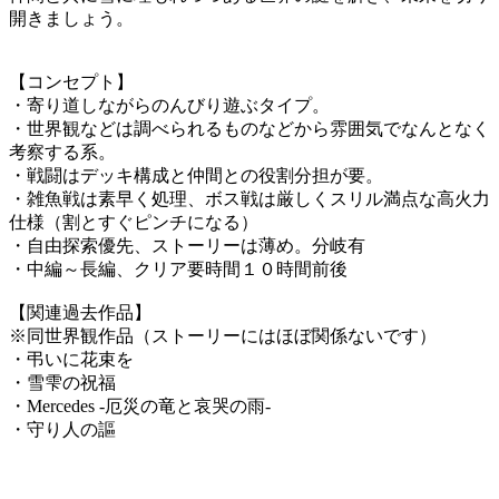
開きましょう。
【コンセプト】
・寄り道しながらのんびり遊ぶタイプ。
・世界観などは調べられるものなどから雰囲気でなんとなく
考察する系。
・戦闘はデッキ構成と仲間との役割分担が要。
・雑魚戦は素早く処理、ボス戦は厳しくスリル満点な高火力
仕様（割とすぐピンチになる）
・自由探索優先、ストーリーは薄め。分岐有
・中編～長編、クリア要時間１０時間前後
【関連過去作品】
※同世界観作品（ストーリーにはほぼ関係ないです）
・弔いに花束を
・雪雫の祝福
・Mercedes -厄災の竜と哀哭の雨-
・守り人の謳