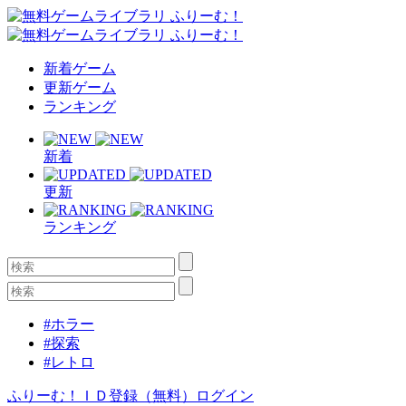
新着ゲーム
更新ゲーム
ランキング
新着
更新
ランキング
#ホラー
#探索
#レトロ
ふりーむ！ＩＤ登録（無料）
ログイン