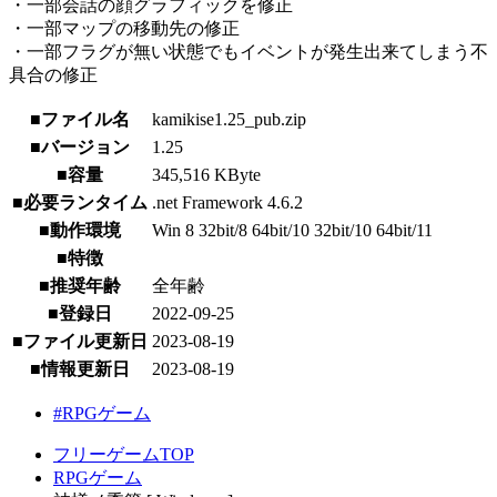
・一部会話の顔グラフィックを修正
・一部マップの移動先の修正
・一部フラグが無い状態でもイベントが発生出来てしまう不
具合の修正
■ファイル名
kamikise1.25_pub.zip
■バージョン
1.25
■容量
345,516 KByte
■必要ランタイム
.net Framework 4.6.2
■動作環境
Win 8 32bit/8 64bit/10 32bit/10 64bit/11
■特徴
■推奨年齢
全年齢
■登録日
2022-09-25
■ファイル更新日
2023-08-19
■情報更新日
2023-08-19
#RPGゲーム
フリーゲームTOP
RPGゲーム