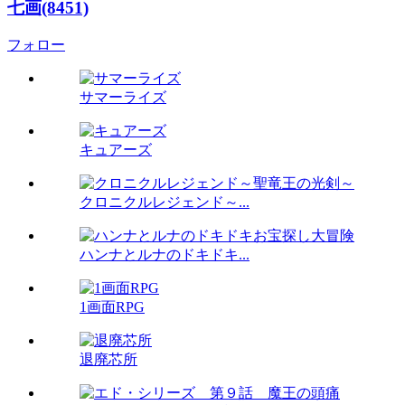
七画(8451)
フォロー
サマーライズ
キュアーズ
クロニクルレジェンド～...
ハンナとルナのドキドキ...
1画面RPG
退廃芯所