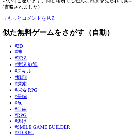
いかなと思います、同じ場所でも色んな風景を見られて楽...
(省略されました)
→もっとコメントを見る
似た無料ゲームをさがす（自動）
#3D
#神
#実況
#実況 歓迎
#スキル
#戦闘
#探索
#探索 RPG
#長編
#竜
#自由
#RPG
#逃げ
#SMILE GAME BUILDER
#3D RPG