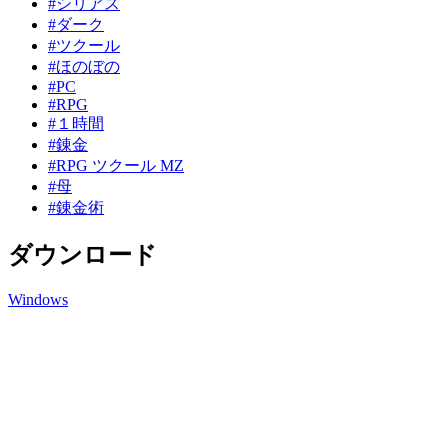
#シリアス
#ダーク
#ツクール
#ほのぼの
#PC
#RPG
#１時間
#錬金
#RPG ツクール MZ
#母
#錬金術
ダウンロード
Windows