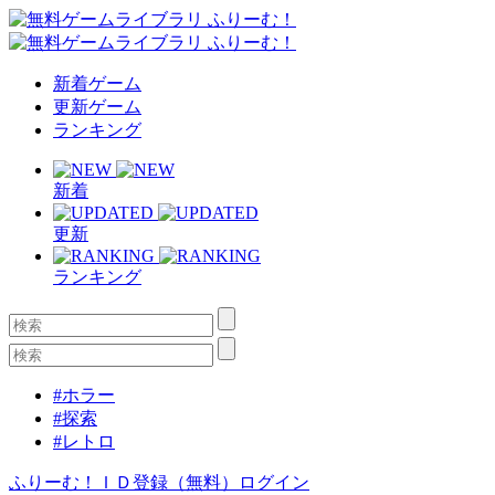
新着ゲーム
更新ゲーム
ランキング
新着
更新
ランキング
#ホラー
#探索
#レトロ
ふりーむ！ＩＤ登録（無料）
ログイン