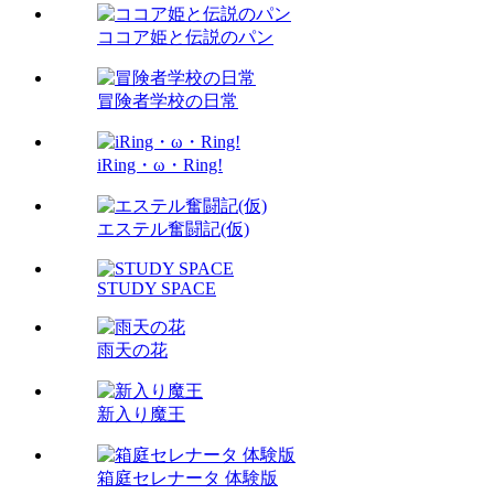
ココア姫と伝説のパン
冒険者学校の日常
iRing・ω・Ring!
エステル奮闘記(仮)
STUDY SPACE
雨天の花
新入り魔王
箱庭セレナータ 体験版