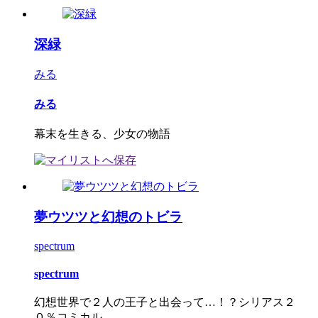
深緑
みる
みる
幕末を生きる、少女の物語
夢ウツツと幻想のトビラ
spectrum
spectrum
幻想世界で２人の王子と出会って…！？シリアス２
０％コミカル...