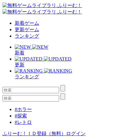
新着ゲーム
更新ゲーム
ランキング
新着
更新
ランキング
#ホラー
#探索
#レトロ
ふりーむ！ＩＤ登録（無料）
ログイン