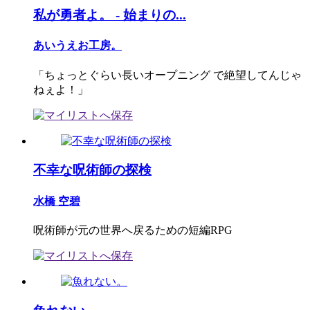
私が勇者よ。 - 始まりの...
あいうえお工房。
「ちょっとぐらい長いオープニング で絶望してんじゃ
ねぇよ！」
不幸な呪術師の探検
水橋 空碧
呪術師が元の世界へ戻るための短編RPG