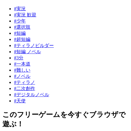
#実況
#実況 歓迎
#少年
#選択肢
#短編
#超短編
#ティラノビルダー
#短編 ノベル
#3分
#一本道
#難しい
#ノベル
#ティラノ
#二次創作
#デジタルノベル
#天使
このフリーゲームを今すぐブラウザで
遊ぶ！