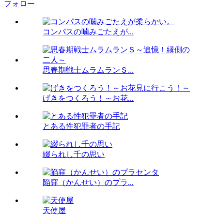
フォロー
コンパスの噛みごたえが...
思春期戦士ムラムランＳ...
げきをつくろう！～お花...
とある性犯罪者の手記
綴られし千の思い
陥穽（かんせい）のプラ...
天使屋