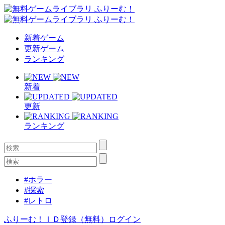
新着ゲーム
更新ゲーム
ランキング
新着
更新
ランキング
#ホラー
#探索
#レトロ
ふりーむ！ＩＤ登録（無料）
ログイン