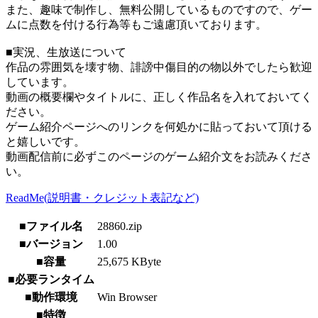
また、趣味で制作し、無料公開しているものですので、ゲー
ムに点数を付ける行為等もご遠慮頂いております。
■実況、生放送について
作品の雰囲気を壊す物、誹謗中傷目的の物以外でしたら歓迎
しています。
動画の概要欄やタイトルに、正しく作品名を入れておいてく
ださい。
ゲーム紹介ページへのリンクを何処かに貼っておいて頂ける
と嬉しいです。
動画配信前に必ずこのページのゲーム紹介文をお読みくださ
い。
ReadMe(説明書・クレジット表記など)
■ファイル名
28860.zip
■バージョン
1.00
■容量
25,675 KByte
■必要ランタイム
■動作環境
Win Browser
■特徴