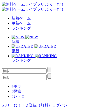
新着ゲーム
更新ゲーム
ランキング
新着
更新
ランキング
#ホラー
#探索
#レトロ
ふりーむ！ＩＤ登録（無料）
ログイン