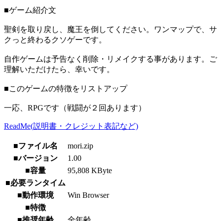
■ゲーム紹介文
聖剣を取り戻し、魔王を倒してください。ワンマップで、サ
クっと終わるクソゲーです。
自作ゲームは予告なく削除・リメイクする事があります。ご
理解いただけたら、幸いです。
■このゲームの特徴をリストアップ
一応、RPGです（戦闘が２回あります）
ReadMe(説明書・クレジット表記など)
■ファイル名
mori.zip
■バージョン
1.00
■容量
95,808 KByte
■必要ランタイム
■動作環境
Win Browser
■特徴
■推奨年齢
全年齢