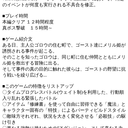
のイベントが何度も実行される不具合を修正。
■プレイ時間
本編クリア １２時間程度
真ボス撃破 １５時間～
■ゲーム紹介文
ある日、主人公ゴロウの住む町で、ゴースト達にメリル姫が
誘拐される事件が起こる。
そのことを知ったゴロウは、同じ町に住む仲間とともにメリ
ル姫を救出する冒険に出る。
そして事件の真の目的に触れた彼らは、ゴーストの野望に抗
う戦いを繰り広げる...
■このゲームの特徴をリストアップ
〇タイムプログレスバトル(ウェイト制)を利用した、行動順
入り乱れる緊張したバトル
〇アイテム『修練書』を使って自由に習得できる「魔法」と
キャラクター固有の「特技」によるパーティビルドスタイル
〇敵味方それぞれ、状況を大きく変化させる「必殺技」の駆
け引き