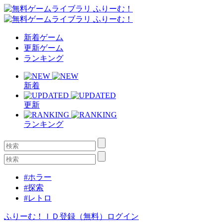
新着ゲーム
更新ゲーム
ランキング
新着
更新
ランキング
#ホラー
#探索
#レトロ
ふりーむ！ＩＤ登録（無料）
ログイン