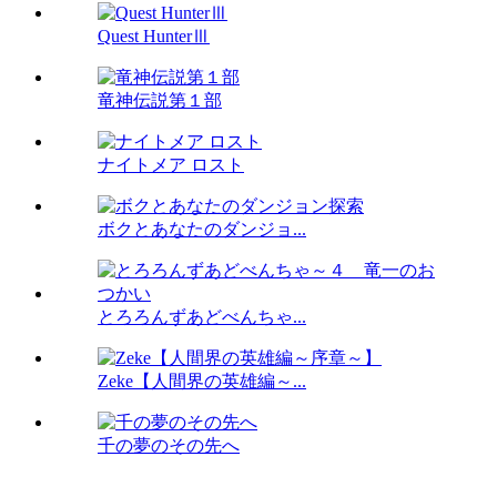
Quest HunterⅢ
竜神伝説第１部
ナイトメア ロスト
ボクとあなたのダンジョ...
とろろんずあどべんちゃ...
Zeke【人間界の英雄編～...
千の夢のその先へ