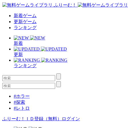
新着ゲーム
更新ゲーム
ランキング
新着
更新
ランキング
#ホラー
#探索
#レトロ
ふりーむ！ＩＤ登録（無料）
ログイン