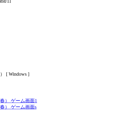
4bit/11
indows ]