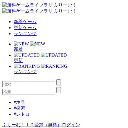
新着ゲーム
更新ゲーム
ランキング
新着
更新
ランキング
#ホラー
#探索
#レトロ
ふりーむ！ＩＤ登録（無料）
ログイン