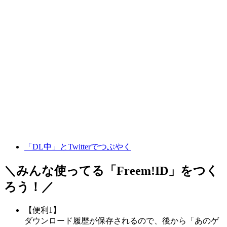
「DL中」とTwitterでつぶやく
＼みんな使ってる「
Freem!ID
」をつく
ろう！／
【便利1】
ダウンロード履歴が保存されるので、後から「あのゲ