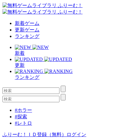
新着ゲーム
更新ゲーム
ランキング
新着
更新
ランキング
#ホラー
#探索
#レトロ
ふりーむ！ＩＤ登録（無料）
ログイン