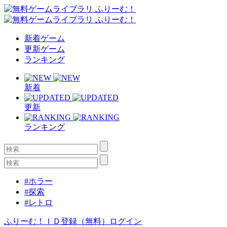
新着ゲーム
更新ゲーム
ランキング
新着
更新
ランキング
#ホラー
#探索
#レトロ
ふりーむ！ＩＤ登録（無料）
ログイン