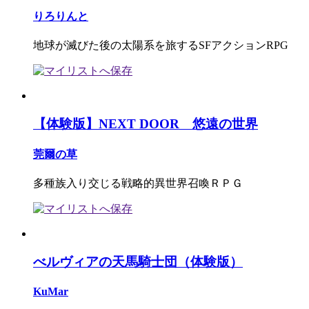
りろりんと
地球が滅びた後の太陽系を旅するSFアクションRPG
【体験版】NEXT DOOR 悠遠の世界
莞爾の草
多種族入り交じる戦略的異世界召喚ＲＰＧ
べルヴィアの天馬騎士団（体験版）
KuMar