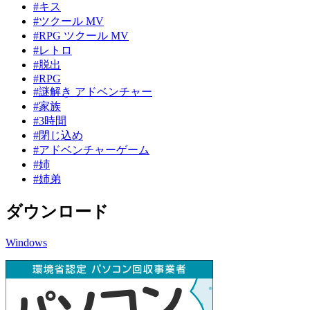
#キス
#ツクール MV
#RPG ツクール MV
#レトロ
#脱出
#RPG
#謎解き アドベンチャー
#家族
#3時間
#閉じ込め
#アドベンチャーゲーム
#姉
#姉弟
ダウンロード
Windows