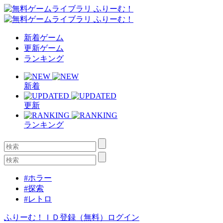
新着ゲーム
更新ゲーム
ランキング
新着
更新
ランキング
#ホラー
#探索
#レトロ
ふりーむ！ＩＤ登録（無料）
ログイン