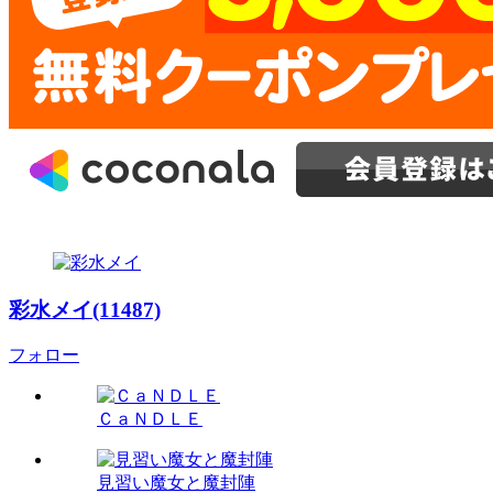
彩水メイ(11487)
フォロー
ＣａＮＤＬＥ
見習い魔女と魔封陣