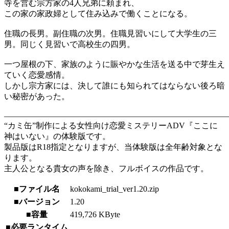
寺を営む宗方家の4人兄弟に頼まれ、
この家の家政婦として住み込みで働くことになる。
住職の長男。副住職の次男。住職見習いにして大学生の三
男。同じく見習いで高校生の四男。
一つ屋根の下、家族のように賑やかな生活を送る中で芽生え
ていく恋愛感情。
しかし宗方家には、決して誰にも知られてはならない後ろ暗
い秘密があった。
―――――――――――――――――――――――――――
“カミ缶”制作による女性向け恋愛ミステリーADV『ここに
神はいない』の体験版です。
製品版はR18指定となりますが、当体験版は全年齢対象とな
ります。
主人公となる貴女の声を除き、フルボイスの作品です。
■ファイル名
kokokami_trial_ver1.20.zip
■バージョン
1.20
■容量
419,726 KByte
■必要ランタイム