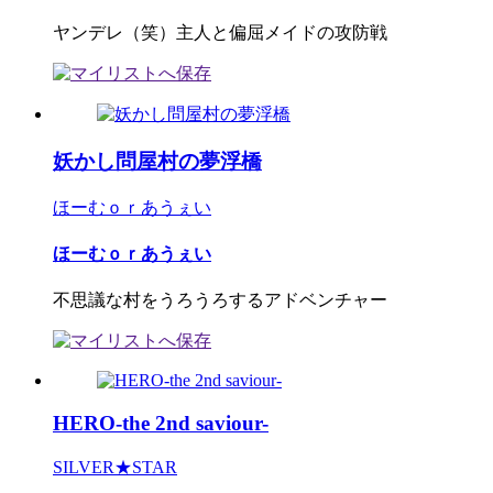
ヤンデレ（笑）主人と偏屈メイドの攻防戦
妖かし問屋村の夢浮橋
ほーむｏｒあうぇい
ほーむｏｒあうぇい
不思議な村をうろうろするアドベンチャー
HERO-the 2nd saviour-
SILVER★STAR