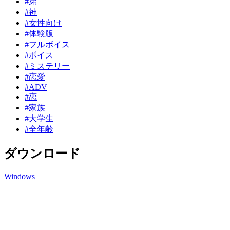
#弟
#神
#女性向け
#体験版
#フルボイス
#ボイス
#ミステリー
#恋愛
#ADV
#恋
#家族
#大学生
#全年齢
ダウンロード
Windows