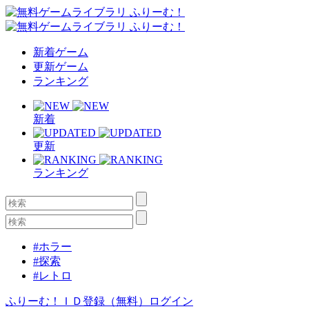
新着ゲーム
更新ゲーム
ランキング
新着
更新
ランキング
#ホラー
#探索
#レトロ
ふりーむ！ＩＤ登録（無料）
ログイン