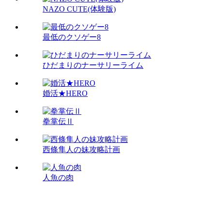
NAZO CUTE(体験版)
最低のクソゲー8
ひだまりのナーサリーライム
婚活★HERO
拳掌伝Ⅱ
西條隼人の妹攻略計画
人魚の肉