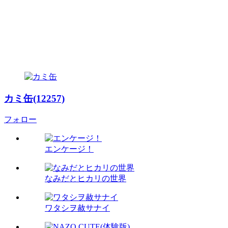
カミ缶(12257)
フォロー
エンケージ！
なみだとヒカリの世界
ワタシヲ赦サナイ