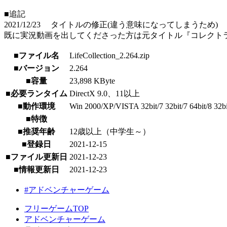
■追記
2021/12/23 タイトルの修正(違う意味になってしまうため)
既に実況動画を出してくださった方は元タイトル『コレクト
■ファイル名
LifeCollection_2.264.zip
■バージョン
2.264
■容量
23,898 KByte
■必要ランタイム
DirectX 9.0、11以上
■動作環境
Win 2000/XP/VISTA 32bit/7 32bit/7 64bit/8 32bit
■特徴
■推奨年齢
12歳以上（中学生～）
■登録日
2021-12-15
■ファイル更新日
2021-12-23
■情報更新日
2021-12-23
#アドベンチャーゲーム
フリーゲームTOP
アドベンチャーゲーム