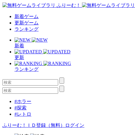
新着ゲーム
更新ゲーム
ランキング
新着
更新
ランキング
#ホラー
#探索
#レトロ
ふりーむ！ＩＤ登録（無料）
ログイン