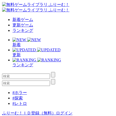
新着ゲーム
更新ゲーム
ランキング
新着
更新
ランキング
#ホラー
#探索
#レトロ
ふりーむ！ＩＤ登録（無料）
ログイン