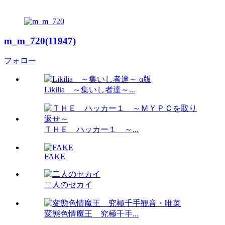
m_m_720(11947)
フォロー
Likilia ～集いし者達～...
ＴＨＥ ハッカー１ ～...
FAKE
二人のセカイ
変態色情魔王 究極千手...