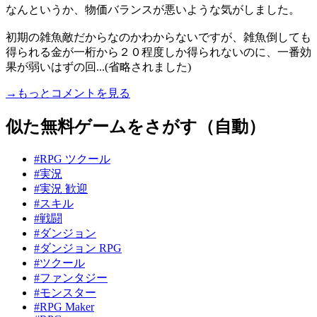
なんというか、物価バランスが悪いような気がしました。
初期の雑魚敵だからなのかわからないですが、雑魚倒しても
得られる金が一桁から２０程度しか得られないのに、一番効
果が弱いはずの回...(省略されました)
→もっとコメントを見る
似た無料ゲームをさがす（自動）
#RPG ツクール
#実況
#実況 歓迎
#スキル
#戦闘
#ダンジョン
#ダンジョン RPG
#ツクール
#ファンタジー
#モンスター
#RPG Maker