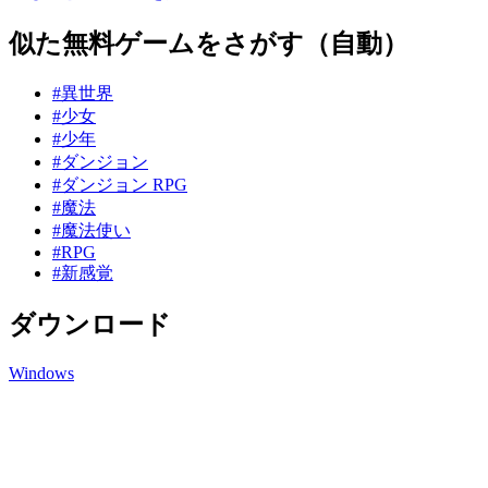
似た無料ゲームをさがす（自動）
#異世界
#少女
#少年
#ダンジョン
#ダンジョン RPG
#魔法
#魔法使い
#RPG
#新感覚
ダウンロード
Windows