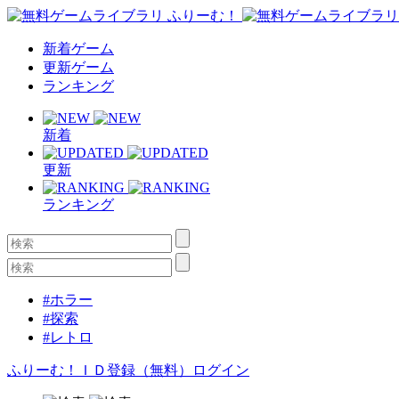
新着ゲーム
更新ゲーム
ランキング
新着
更新
ランキング
#ホラー
#探索
#レトロ
ふりーむ！ＩＤ登録（無料）
ログイン