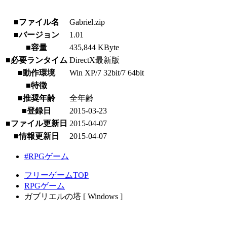
■ファイル名
Gabriel.zip
■バージョン
1.01
■容量
435,844 KByte
■必要ランタイム
DirectX最新版
■動作環境
Win XP/7 32bit/7 64bit
■特徴
■推奨年齢
全年齢
■登録日
2015-03-23
■ファイル更新日
2015-04-07
■情報更新日
2015-04-07
#RPGゲーム
フリーゲームTOP
RPGゲーム
ガブリエルの塔 [ Windows ]