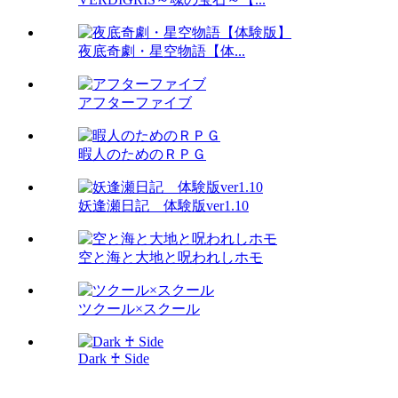
夜底奇劇・星空物語【体...
アフターファイブ
暇人のためのＲＰＧ
妖逢瀬日記 体験版ver1.10
空と海と大地と呪われしホモ
ツクール×スクール
Dark ♰ Side