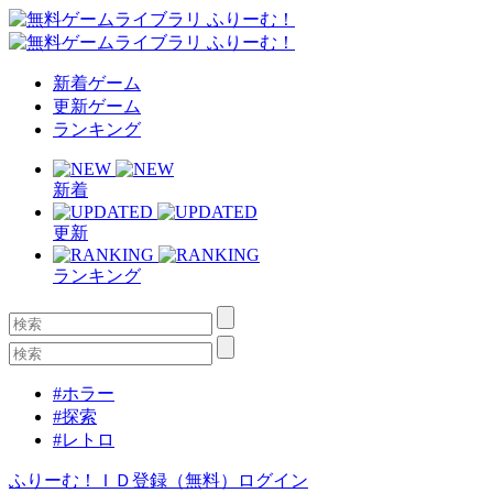
新着ゲーム
更新ゲーム
ランキング
新着
更新
ランキング
#ホラー
#探索
#レトロ
ふりーむ！ＩＤ登録（無料）
ログイン