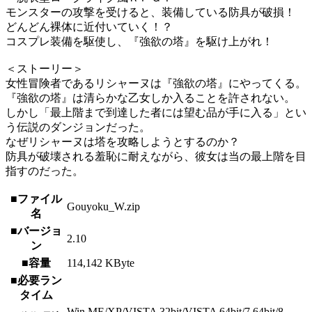
モンスターの攻撃を受けると、装備している防具が破損！
どんどん裸体に近付いていく！？
コスプレ装備を駆使し、『強欲の塔』を駆け上がれ！
＜ストーリー＞
女性冒険者であるリシャーヌは『強欲の塔』にやってくる。
『強欲の塔』は清らかな乙女しか入ることを許されない。
しかし「最上階まで到達した者には望む品が手に入る」とい
う伝説のダンジョンだった。
なぜリシャーヌは塔を攻略しようとするのか？
防具が破壊される羞恥に耐えながら、彼女は当の最上階を目
指すのだった。
■ファイル
Gouyoku_W.zip
名
■バージョ
2.10
ン
■容量
114,142 KByte
■必要ラン
タイム
Win ME/XP/VISTA 32bit/VISTA 64bit/7 64bit/8