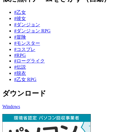
#乙女
#彼女
#ダンジョン
#ダンジョン RPG
#冒険
#モンスター
#コスプレ
#RPG
#ローグライク
#伝説
#脱衣
#乙女 RPG
ダウンロード
Windows