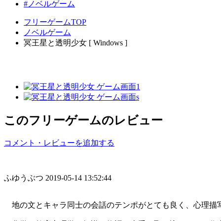
#ノベルゲーム
フリーゲームTOP
ノベルゲーム
冥王星と透明少女 [ Windows ]
このフリーゲームのレビュー
コメント・レビューを追加する
ふゆうぶつ
2019-05-14 13:52:44
地の文とキャラ同士の会話のテンポがとても良く、心理描