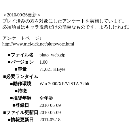
＜2010/09/26更新＞
プレイ済みの方を対象にしたアンケートを実施しています。
必須項目はキャラ投票だけの簡単なものです。よろしければ
アンケートページ↓
http://www.tricl-tick.net/pluto/vote.html
■ファイル名
pluto_web.zip
■バージョン
1.00
■容量
71,021 KByte
■必要ランタイム
■動作環境
Win 2000/XP/VISTA 32bit
■特徴
■推奨年齢
全年齢
■登録日
2010-05-09
■ファイル更新日
2010-05-09
■情報更新日
2011-05-18