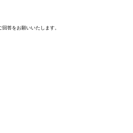
ご回答をお願いいたします。