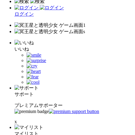
ログイン
いいね
サポート
プレミアムサポーター
x
マイリスト