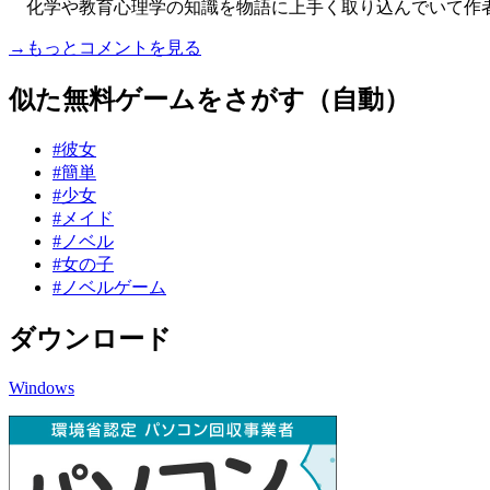
化学や教育心理学の知識を物語に上手く取り込んでいて作者様の
→もっとコメントを見る
似た無料ゲームをさがす（自動）
#彼女
#簡単
#少女
#メイド
#ノベル
#女の子
#ノベルゲーム
ダウンロード
Windows