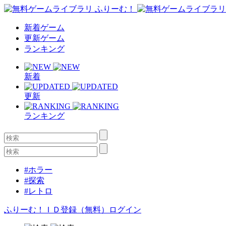
新着ゲーム
更新ゲーム
ランキング
新着
更新
ランキング
#ホラー
#探索
#レトロ
ふりーむ！ＩＤ登録（無料）
ログイン