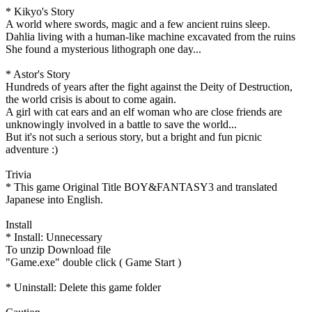
* Kikyo's Story
A world where swords, magic and a few ancient ruins sleep.
Dahlia living with a human-like machine excavated from the ruins
She found a mysterious lithograph one day...
* Astor's Story
Hundreds of years after the fight against the Deity of Destruction,
the world crisis is about to come again.
A girl with cat ears and an elf woman who are close friends are
unknowingly involved in a battle to save the world...
But it's not such a serious story, but a bright and fun picnic
adventure :)
Trivia
* This game Original Title BOY&FANTASY3 and translated
Japanese into English.
Install
* Install: Unnecessary
To unzip Download file
"Game.exe" double click ( Game Start )
* Uninstall: Delete this game folder