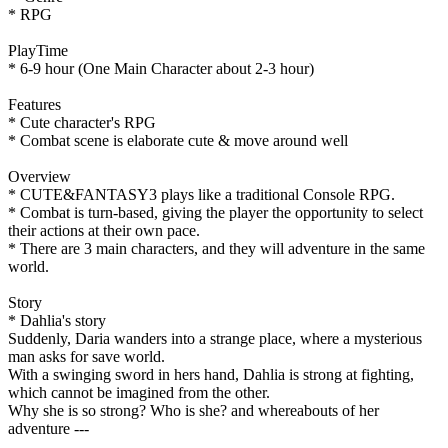
* RPG
PlayTime
* 6-9 hour (One Main Character about 2-3 hour)
Features
* Cute character's RPG
* Combat scene is elaborate cute & move around well
Overview
* CUTE&FANTASY3 plays like a traditional Console RPG.
* Combat is turn-based, giving the player the opportunity to select
their actions at their own pace.
* There are 3 main characters, and they will adventure in the same
world.
Story
* Dahlia's story
Suddenly, Daria wanders into a strange place, where a mysterious
man asks for save world.
With a swinging sword in hers hand, Dahlia is strong at fighting,
which cannot be imagined from the other.
Why she is so strong? Who is she? and whereabouts of her
adventure ---