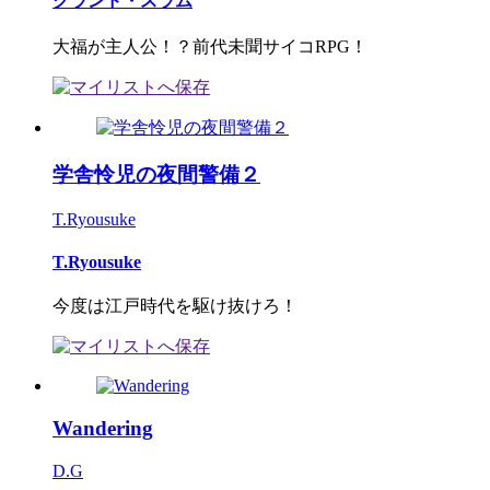
グランド・スラム
大福が主人公！？前代未聞サイコRPG！
学舎怜児の夜間警備２
T.Ryousuke
T.Ryousuke
今度は江戸時代を駆け抜けろ！
Wandering
D.G