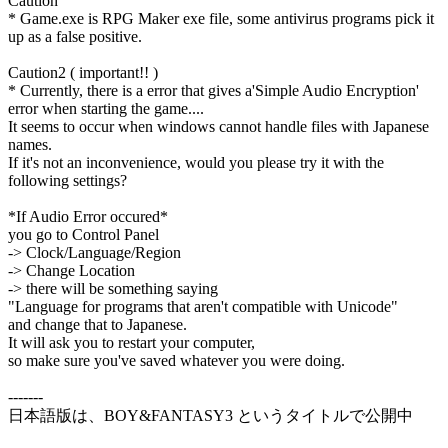
Caution
* Game.exe is RPG Maker exe file, some antivirus programs pick it
up as a false positive.
Caution2 ( important!! )
* Currently, there is a error that gives a'Simple Audio Encryption'
error when starting the game....
It seems to occur when windows cannot handle files with Japanese
names.
If it's not an inconvenience, would you please try it with the
following settings?
*If Audio Error occured*
you go to Control Panel
-> Clock/Language/Region
-> Change Location
-> there will be something saying
"Language for programs that aren't compatible with Unicode"
and change that to Japanese.
It will ask you to restart your computer,
so make sure you've saved whatever you were doing.
-------
日本語版は、BOY&FANTASY3 というタイトルで公開中