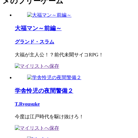
メのフリーゲーム
大福マン～前編～
グランド・スラム
大福が主人公！？前代未聞サイコRPG！
学舎怜児の夜間警備２
T.Ryousuke
今度は江戸時代を駆け抜けろ！