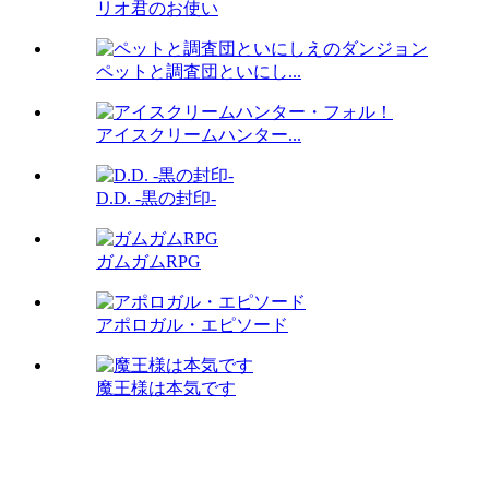
リオ君のお使い
ペットと調査団といにし...
アイスクリームハンター...
D.D. -黒の封印-
ガムガムRPG
アポロガル・エピソード
魔王様は本気です