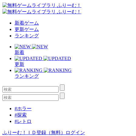
新着ゲーム
更新ゲーム
ランキング
新着
更新
ランキング
#ホラー
#探索
#レトロ
ふりーむ！ＩＤ登録（無料）
ログイン