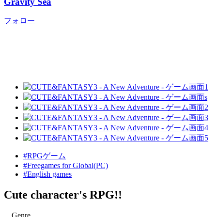
Gravity Sea
フォロー
#RPGゲーム
#Freegames for Global(PC)
#English games
Cute character's RPG!!
Genre