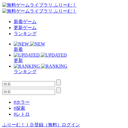
新着ゲーム
更新ゲーム
ランキング
新着
更新
ランキング
#ホラー
#探索
#レトロ
ふりーむ！ＩＤ登録（無料）
ログイン