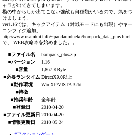
ャラが出てきてしまいます。
檻の中からしか出てこない強敵も何種類かいるので、気をつ
けましょう。
ver1.16では、キックアイテム（対戦モードにも出現）やキー
コンフィグ追加。
http://www.usamimi.info/~pandaumineko/bompack_data_plus.html
で、 WEB攻略本を始めました。。
■ファイル名
bompack_plus.zip
■バージョン
1.16
■容量
1,867 KByte
■必要ランタイム
DirectX9.0以上
■動作環境
Win XP/VISTA 32bit
■特徴
■推奨年齢
全年齢
■登録日
2010-04-20
■ファイル更新日
2010-04-20
■情報更新日
2010-05-24
#アクションゲーム