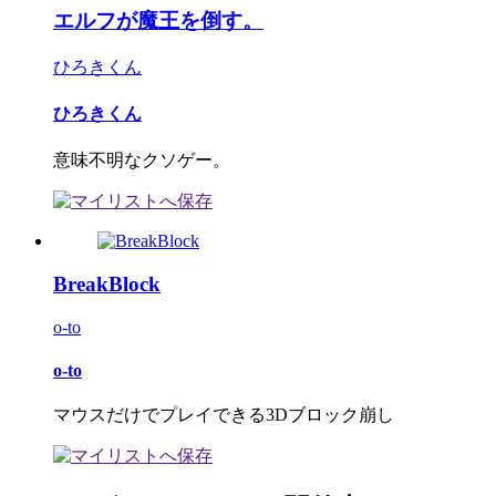
エルフが魔王を倒す。
ひろきくん
ひろきくん
意味不明なクソゲー。
BreakBlock
o-to
o-to
マウスだけでプレイできる3Dブロック崩し