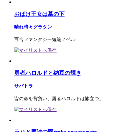
おばけ王女は墓の下
晴れ時々グラタン
百合ファンタジー短編ノベル
勇者ハロルドと納豆の輝き
サバトラ
皆の命を背負い、勇者ハロルドは旅立つ。
ラハと魔法の園〜the graystory〜