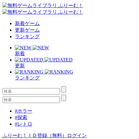
新着ゲーム
更新ゲーム
ランキング
新着
更新
ランキング
#ホラー
#探索
#レトロ
ふりーむ！ＩＤ登録（無料）
ログイン